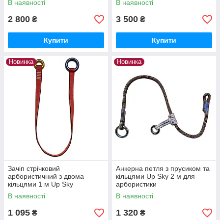
В наявності
В наявності
вертлюгом 3 м
2 800
3 500
₴
₴
Купити
Купити
Новинка
Новинка
Зачіп стрічковий
Анкерна петля з прусиком та
арбористичний з двома
кільцями Up Sky 2 м для
кільцями 1 м Up Sky
арбористики
В наявності
В наявності
1 095
1 320
₴
₴