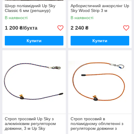
Шнур поліамідний Up Sky
Арбористичний анкорслінг Up
Classic 6 мм (репшнур)
Sky Wood Strip 3 м
В наявності
В наявності
1 200
2 240
₴/бухта
₴
Купити
Купити
Строп тросовий Up Sky з
Строп тросовий в
алюмінієвим регулятором
поліамідному обплетенні з
довжини, 3 м Up Sky
регулятором довжини з
карабіном TENAC з