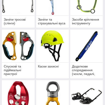
Зачіпи тросові
Зачіпи та
Засоби кріплення
(слінги)
страхувальні вуса
інструменту
Спускові та
Каски захисні
Додаткове
підіймальні
спорядження
пристрої
(чохли, педалі,
амортизатори)