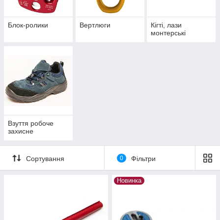
Блок-ролики
Вертлюги
Кігті, лази
монтерські
Взуття робоче
захисне
Сортування
0
Фільтри
Новинка