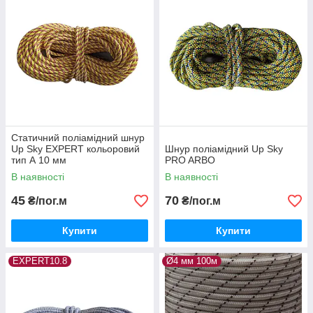
Статичний поліамідний шнур
Up Sky EXPERT кольоровий
Шнур поліамідний Up Sky
тип А 10 мм
PRO ARBO
В наявності
В наявності
45
70
₴/пог.м
₴/пог.м
Купити
Купити
EXPERT10.8
Ø4 мм 100м