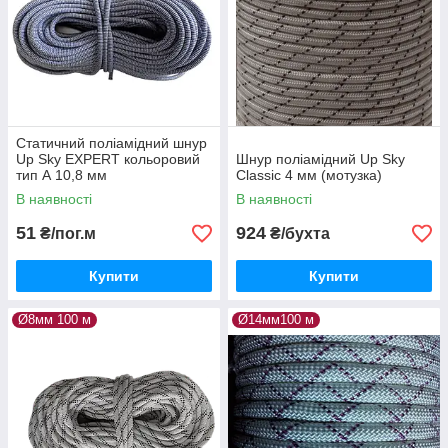
Статичний поліамідний шнур
Up Sky EXPERT кольоровий
Шнур поліамідний Up Sky
тип А 10,8 мм
Classic 4 мм (мотузка)
В наявності
В наявності
51
924
₴/пог.м
₴/бухта
Купити
Купити
Ø8мм 100 м
Ø14мм100 м