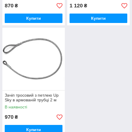
870
1 120
₴
₴
Купити
Купити
Зачіп тросовий з петлею Up
Sky в армованій трубці 2 м
В наявності
970
₴
Купити