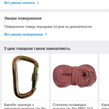
Всі умови оплати
Умови повернення
Повернення товару впродовж 14 днів за домовленістю
Всі умови повернення
З цим товаром також замовляють
Карабін трапеція з
Статична поліамідна
Кара
гвинтовою муфтою Up Sky
мотузка Up Sky PRO 10.6
гвин