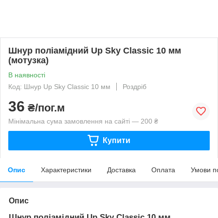
Шнур поліамідний Up Sky Classic 10 мм
(мотузка)
В наявності
Код: Шнур Up Sky Classic 10 мм
Роздріб
36
₴/пог.м
Мінімальна сума замовлення на сайті — 200 ₴
Купити
Опис
Характеристики
Доставка
Оплата
Умови п
Опис
Шнур поліамідний Up Sky Classic 10 мм