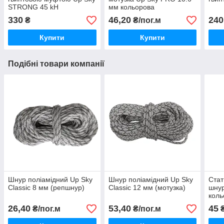
STRONG 45 kH
мм кольорова
330
46,20
240
₴
₴/пог.м
Купити
Купити
Подібні товари компанії
Шнур поліамідний Up Sky
Шнур поліамідний Up Sky
Стат
Classic 8 мм (репшнур)
Classic 12 мм (мотузка)
шну
коль
26,40
53,40
45
₴/пог.м
₴/пог.м
₴