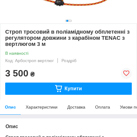
Строп тросовий в поліамідному обплетенні з
регулятором довжини з карабіном TENAC з
вертлюгом 3 м
В наявності
Код: Арбостроп вертлюг
Роздріб
3 500
₴
Купити
Опис
Характеристики
Доставка
Оплата
Умови п
Опис
Строп
тросовий
в
поліамідному
обплетенні
з