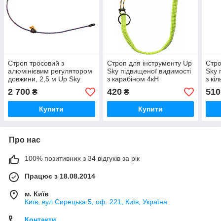
Строп тросовий з
Строп для інструменту Up
Стро
алюмінієвим регулятором
Sky підвищеної видимості
Sky 
довжини, 2,5 м Up Sky
з карабіном 4кН
з кі
5кН
2 700
420
510
₴
₴
Купити
Купити
Про нас
100% позитивних з 34 відгуків за рік
Працює з 18.08.2014
м. Київ
Київ, вул Сирецька 5, оф. 221, Київ, Україна
Контакти