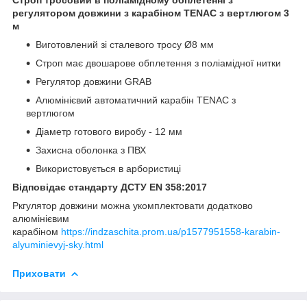
регулятором
довжини
з
караб
іном
TENAC
з вертлюгом 3
м
Виготовлений зі сталевого тросу Ø8 мм
Строп має двошарове обплетення з поліамідної нитки
Регулятор довжини GRAB
Алюмінієвий автоматичний карабін TENAC з
вертлюгом
Діаметр готового виробу - 12 мм
Захисна оболонка з ПВХ
Використовується в арбористиці
Відповідає стандарту ДСТУ EN 358:2017
Ркгулятор довжини можна укомплектовати додатково
алюмінієвим
карабіном
https://indzaschita.prom.ua/p1577951558-karabin-
alyuminievyj-sky.html
Приховати