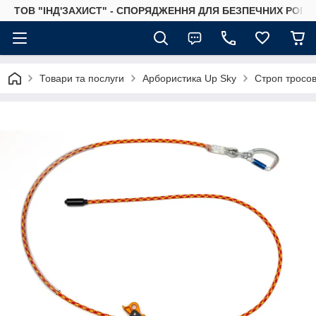
ТОВ "ІНД'ЗАХИСТ" - СПОРЯДЖЕННЯ ДЛЯ БЕЗПЕЧНИХ РОБІТ
Товари та послуги
Арбористика Up Sky
Строп тросов