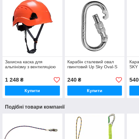
Захисна каска для
Карабін сталевий овал
Кара
альпінізму з вентиляцією
гвинтовий Up Sky Oval-S
SKY
1 248
240
540
₴
₴
Купити
Купити
Подібні товари компанії