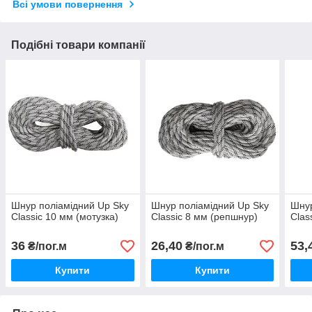
Всі умови повернення
Подібні товари компанії
Шнур поліамідний Up Sky
Шнур поліамідний Up Sky
Шнур
Classic 10 мм (мотузка)
Classic 8 мм (репшнур)
Clas
36
26,40
53,
₴/пог.м
₴/пог.м
Купити
Купити