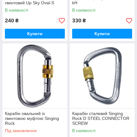
гвинтовий Up Sky Oval-S
kH
В наявності
В наявності
240
330
₴
₴
Купити
Купити
Карабін овальний із
Карабін сталевий Singing
гвинтовою муфтою Singing
Rock D STEEL CONNECTOR
Rock
SCREW
Під замовлення
В наявності