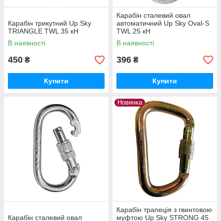
Карабін сталевий овал
Карабін трикутний Up Sky
автоматичний Up Sky Oval-S
TRIANGLE TWL 35 кН
TWL 25 кH
В наявності
В наявності
450
396
₴
₴
Купити
Купити
Новинка
Карабін трапеція з гвинтовою
Карабін сталевий овал
муфтою Up Sky STRONG 45