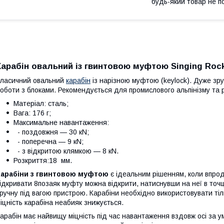
будь-який товар не п
Карабін овальний із гвинтовою муфтою Singing Rock
ласичний овальний
карабін
із нарізною муфтою (keylock). Дуже зр
оботи з блоками. Рекомендується для промислового альпінізму та 
Матеріал: сталь;
Вага: 176 г;
Максимальне навантаження:
- поздовжня — 30 кN;
- поперечна — 9 кN;
- з відкритою клямкою — 8 кN.
Розкриття:18 мм.
Карабіни з гвинтовою муфтою
є ідеальним рішенням, коли впрод
ідкривати 8позаяк муфту можна відкрити, натиснувши на неї в точ
ручну під вагою пристрою. Карабіни необхідно використовувати тіл
іцність карабіна неабияк знижується.
арабін має найвищу міцність під час навантаження вздовж осі за 