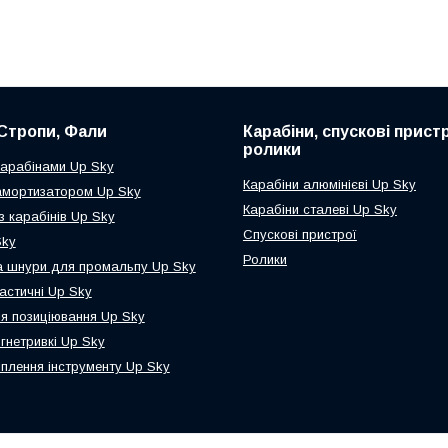
Стропи, Фали
Карабіни, спускові пристр
ролики
карабінами Up Sky
Карабіни алюмінієві Up Sky
амортизатором Up Sky
Карабіни сталеві Up Sky
з карабінів Up Sky
Спускові пристрої
Sky
Ролики
а шнури для промальпу Up Sky
астичні Up Sky
я позиціювання Up Sky
гнетривкі Up Sky
іплення інструменту Up Sky