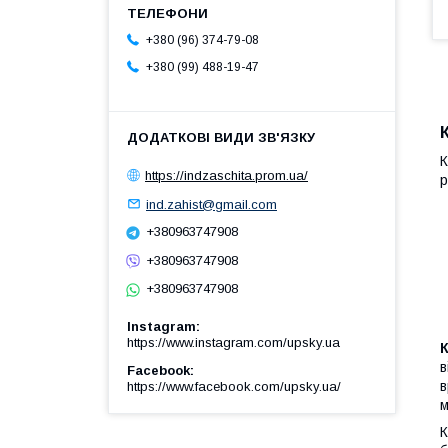
+380 (96) 374-79-08
+380 (99) 488-19-47
К
https://indzaschita.prom.ua/
р
ind.zahist@gmail.com
+380963747908
+380963747908
+380963747908
Instagram
https://www.instagram.com/upsky.ua
в
Facebook
в
https://www.facebook.com/upsky.ua/
м
К