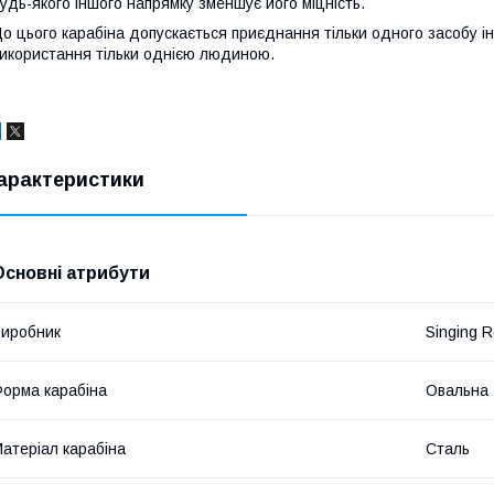
удь-якого іншого напрямку зменшує його міцність.
о цього карабіна допускається приєднання тільки одного засобу і
икористання тільки однією людиною.
арактеристики
Основні атрибути
иробник
Singing 
орма карабіна
Овальна
атеріал карабіна
Сталь