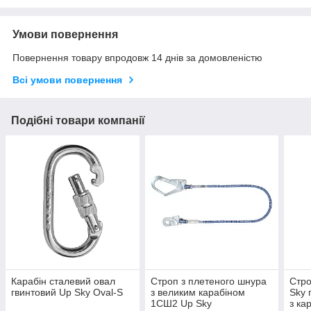
Умови повернення
Повернення товару впродовж 14 днів за домовленістю
Всі умови повернення
Подібні товари компанії
Карабін сталевий овал
Строп з плетеного шнура
Стро
гвинтовий Up Sky Oval-S
з великим карабіном
Sky 
1СШ2 Up Sky
з ка