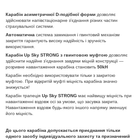
Карабін асиметричної D-подібної форми
дозволяє
здійснювати напівстаціонарне з'єднання різних частин
страхувальної системи.
Автоматична
система замикання і гвинтовий механізм
закриття гарантують високу надійність і зручність
використання.
Карабін Up Sky STRONG
з гвинтовою муфтою
дозволяє
здійснити надійне з'єднання завдяки міцній конструкції ―
розривне навантаження карабіна становить
50kH
Карабін необхідно використовувати тільки з закритою
муфтою. При відкритій муфті міцність карабіна значно
знижується!
Карабін трапеція
Up Sky STRONG
має найвищу міцність при
навантаженні вздовж осі за умови, що засувка закрита.
Навантаження вздовж будь-якого іншого напряму зменшує
його міцність.
До цього карабіна допускається приєднання тільки
одного засобу індивідуального захисту та призначений