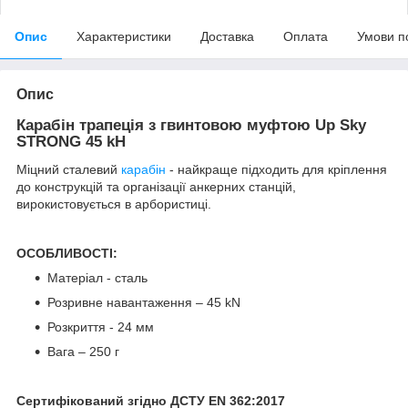
Опис
Характеристики
Доставка
Оплата
Умови п
Опис
Карабін трапеція з гвинтовою муфтою Up Sky
STRONG 45 kH
Міцний сталевий
карабін
- найкраще підходить для кріплення
до конструкцій та організації анкерних станцій,
вирокистовується в арбористиці.
ОСОБЛИВОСТІ:
Матеріал - сталь
Розривне навантаження – 45 kN
Розкриття - 24 мм
Вага – 250 г
Сертифікований згідно ДСТУ EN 362:2017