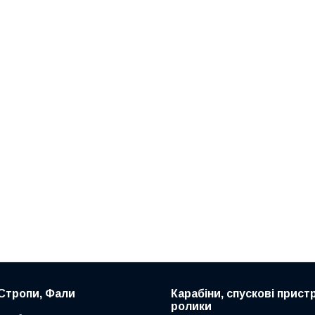
Стропи, Фали
Карабіни, спускові пристр
ролики