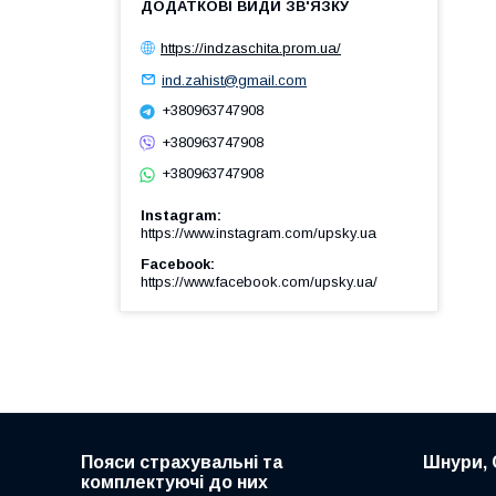
https://indzaschita.prom.ua/
ind.zahist@gmail.com
+380963747908
+380963747908
+380963747908
Instagram
https://www.instagram.com/upsky.ua
Facebook
https://www.facebook.com/upsky.ua/
Пояси страхувальні та
Шнури, 
комплектуючі до них