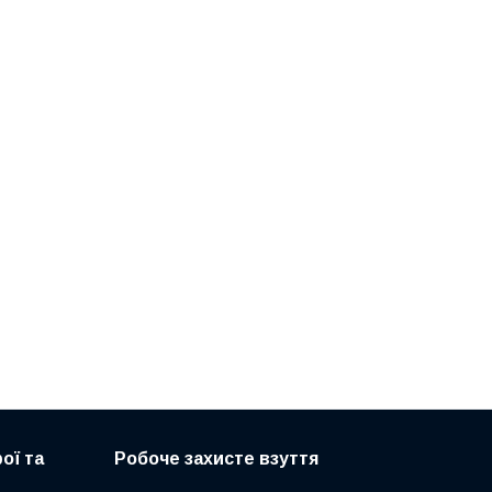
ої та
Робоче захисте взуття