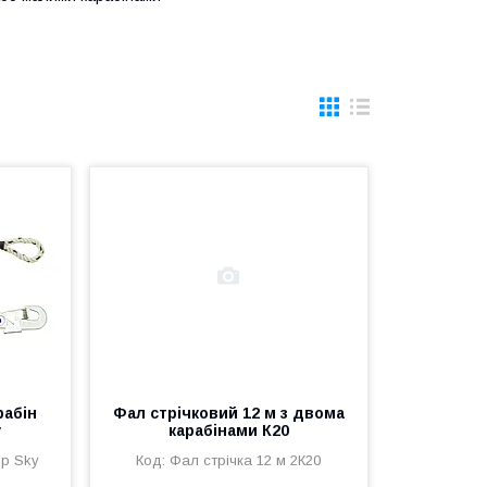
рабін
Фал стрічковий 12 м з двома
y
карабінами К20
Up Sky
Фал стрічка 12 м 2К20