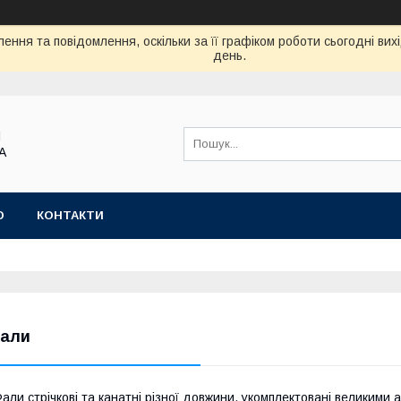
ення та повідомлення, оскільки за її графіком роботи сьогодні ви
день.
Я
А
Ю
КОНТАКТИ
али
али стрічкові та канатні різної довжини, укомплектовані великими