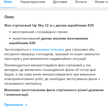
Опис
Характеристики
Доставка
Оплата
Умови п
Опис
Фал стрічковий Up Sky 12 м з двома карабінами К20
виготовлений з поліамідної стрічки.
укомплектований
двома малими монтажними
карабінами К20
Застосовується з
лямковими поясами
для страховки або
екстреної евакуації з колодязів, траншей та інших замкнутих
просторів у разі виникнення надзвичайних ситуацій.
Рекомендується використовувати фал стрічковий у тих
випадках де виключено пошкодження фала об гострі краї
будов, а так само може використовуватися при виконанні
електромонтажних робіт, де необхідне застосування фала з
ізольованого матеріалу.
Можливо виготовлення фала стрічкового різної довжини
і комплектації.
Приховати