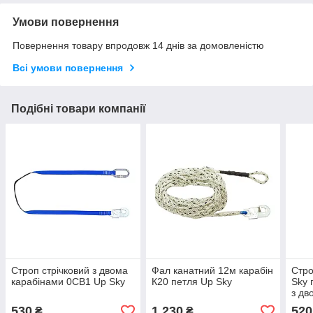
Умови повернення
Повернення товару впродовж 14 днів за домовленістю
Всі умови повернення
Подібні товари компанії
Строп стрічковий з двома
Фал канатний 12м карабін
Стро
карабінами 0CB1 Up Sky
К20 петля Up Sky
Sky 
з дв
530
1 230
520
₴
₴