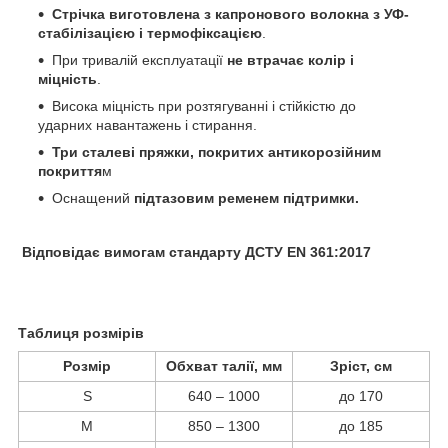
Стрічка виготовлена з капронового волокна з УФ-
стабілізацією і термофіксацією
.
При тривалій експлуатації
не втрачає колір і
міцність
.
Висока міцність при розтягуванні і стійкістю до
ударних навантажень і стирання.
Три сталеві пряжки, покритих антикорозійним
покриття
м
Оснащений
підтазовим ременем підтримки.
Відповідає вимогам стандарту ДСТУ EN 361:2017
Таблиця розмірів
Розмір
Обхват талії, мм
Зріст, см
S
640 – 1000
до 170
M
850 – 1300
до 185