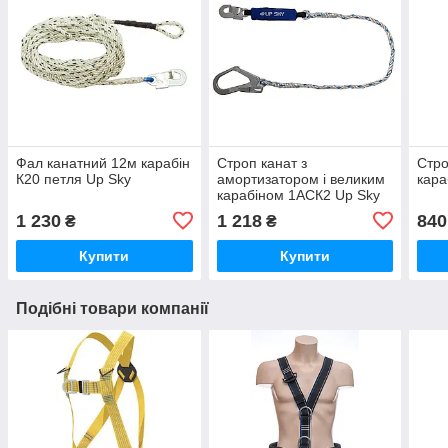
Фал канатний 12м карабін
Строп канат з
Стро
К20 петля Up Sky
амортизатором і великим
кара
карабіном 1АСК2 Up Sky
1 230
1 218
840
₴
₴
Купити
Купити
Подібні товари компанії