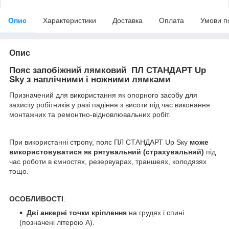
Опис
Характеристики
Доставка
Оплата
Умови п
Опис
Пояс запобіжний лямковий ПЛ СТАНДАРТ Up
Sky з наплічними і ножними лямками
Призначений для використання як опорного засобу для
захисту робітників у разі падіння з висоти під час виконання
монтажних та ремонтно-відновлювальних робіт.
При використанні стропу, пояс ПЛ СТАНДАРТ Up Ѕку
може
використовуватися як рятувальний (страхувальний)
під
час роботи в ємностях, резервуарах, траншеях, колодязях
тощо.
ОСОБЛИВОСТІ
:
Дві анкерні точки кріплення
на грудях і спині
(позначені літерою А).