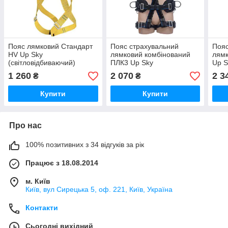
Пояс лямковий Стандарт
Пояс страхувальний
Пояс
HV Up Sky
лямковий комбінований
лямк
(світловідбиваючий)
ПЛК3 Up Sky
Up S
1 260
2 070
2 3
₴
₴
Купити
Купити
Про нас
100% позитивних з 34 відгуків за рік
Працює з 18.08.2014
м. Київ
Київ, вул Сирецька 5, оф. 221, Київ, Україна
Контакти
Сьогодні вихідний