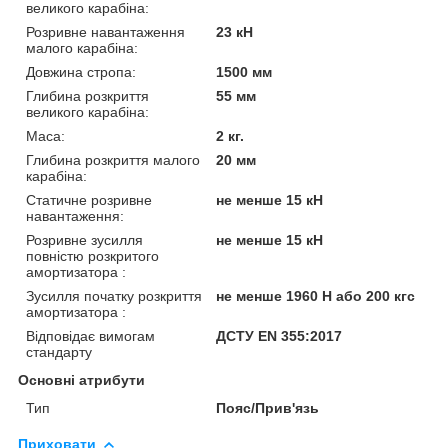
великого карабіна:
Розривне навантаження
23 кН
малого карабіна:
Довжина стропа:
1500 мм
Глибина розкриття
55 мм
великого карабіна:
Маса:
2 кг.
Глибина розкриття малого
20 мм
карабіна:
Статичне розривне
не менше 15 кН
навантаження:
Розривне зусилля
не менше 15 кН
повністю розкритого
амортизатора :
Зусилля початку розкриття
не менше 1960 Н або 200 кгс
амортизатора :
Відповідає вимогам
ДСТУ EN 355:2017
стандарту
Основні атрибути
Тип
Пояс/Прив'язь
Приховати