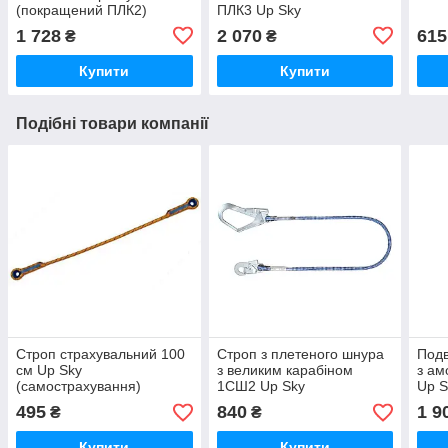
(покращений ПЛК2)
ПЛК3 Up Sky
1 728
2 070
615
₴
₴
Купити
Купити
Подібні товари компанії
Строп страхувальний 100
Строп з плетеного шнура
Подв
см Up Sky
з великим карабіном
з ам
(самострахування)
1СШ2 Up Sky
Up S
495
840
1 9
₴
₴
Купити
Купити