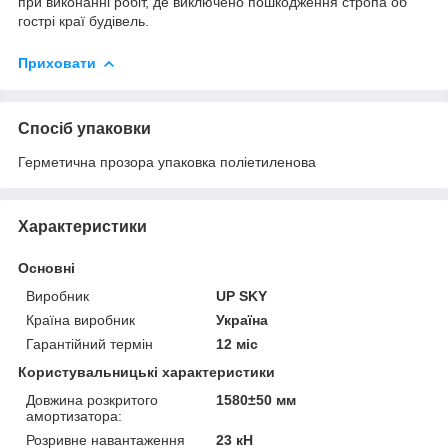
при виконанні робіт, де виключено пошкодження стропа об
гострі краї будівель.
Приховати
Спосіб упаковки
Герметична прозора упаковка поліетиленова
Характеристики
Основні
Виробник
UP SKY
Країна виробник
Україна
Гарантійний термін
12 міс
Користувальницькі характеристики
Довжина розкритого
1580±50 мм
амортизатора:
Розривне навантаження
23 кН