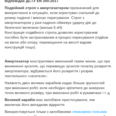
Відповідає ДСТУ EN 355:2017
Подвійний строп з амортизатором
призначений для
використання в ситуаціях, коли користувач схильний до
ризику падіння і виконує пересування. Строп з
амортизатором у разі падіння обмежує ударну дію до
безпечної величини (менше 6 кН).
Конструкція подвійного стропа дозволяє користувачеві
постійно бути застрахованим в процесі пересування (підйом
на вагон або опору, переміщення на висоті вздовж
конструкцій тощо).
Амортизатор
конструктивно виконаний таким чином, що при
виникненні зусилля, що перевищує зусилля початку розкриття
амортизатора, відбувається його розкриття і розрив
текстильного «гасителя».
Наявність двох великих карабінів надає більше зручностей
при виконанні робіт, коли необхідно кріпитися до анкерних
точок великого розміру, при виконанні робіт в рукавичках і т. д.
Великий карабін
має запобіжне пристосування, яке
виключає його випадкове відкриття.
Використовується тільки з запобіжними
лямковими поясами