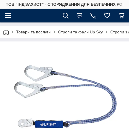
ТОВ "ІНД'ЗАХИСТ" - СПОРЯДЖЕННЯ ДЛЯ БЕЗПЕЧНИХ РОБІТ
Товари та послуги
Стропи та фали Up Sky
Стропи з