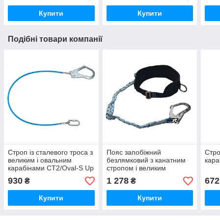
Купити
Купити
Подібні товари компанії
Строп із сталевого троса з
Пояс запобіжний
Стро
великим і овальним
безлямковий з канатним
кара
карабінами СТ2/Oval-S Up
стропом і великим
Sky
карабіном
930
1 278
672
₴
₴
Купити
Купити