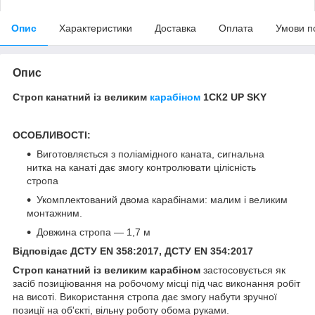
Опис
Характеристики
Доставка
Оплата
Умови п
Опис
Строп канатний із великим
карабіном
1СК2 UP SKY
ОСОБЛИВОСТІ:
Виготовляється з поліамідного каната, сигнальна
нитка на канаті дає змогу контролювати цілісність
стропа
Укомплектований двома карабінами: малим і великим
монтажним.
Довжина стропа — 1,7 м
Відповідає ДСТУ EN 358:2017, ДСТУ EN 354:2017
Строп канатний із великим карабіном
застосовується як
засіб позиціювання на робочому місці під час виконання робіт
на висоті. Використання стропа дає змогу набути зручної
позиції на об'єкті, вільну роботу обома руками.