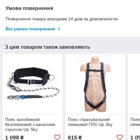
Умови повернення
Повернення товару впродовж 14 днів за домовленістю
Всі умови повернення
З цим товаром також замовляють
Пояс запобіжний
Пояс страхувальний
Пояс
безлямковий з канатним
лямковий ПЛ1 Up Sky
лямк
стропом Up Sky
1 098
615
1 0
₴
₴