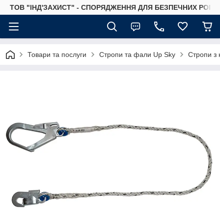
ТОВ "ІНД'ЗАХИСТ" - СПОРЯДЖЕННЯ ДЛЯ БЕЗПЕЧНИХ РОБІТ
Товари та послуги
Стропи та фали Up Sky
Стропи з 