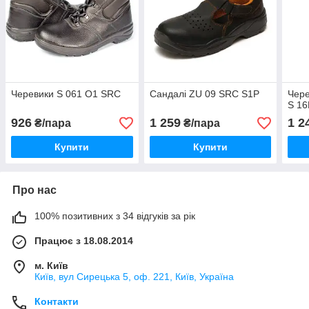
Черевики S 061 O1 SRC
Сандалі ZU 09 SRC S1P
Чере
S 1
926
1 259
1 2
₴/пара
₴/пара
Купити
Купити
Про нас
100% позитивних з 34 відгуків за рік
Працює з 18.08.2014
м. Київ
Київ, вул Сирецька 5, оф. 221, Київ, Україна
Контакти