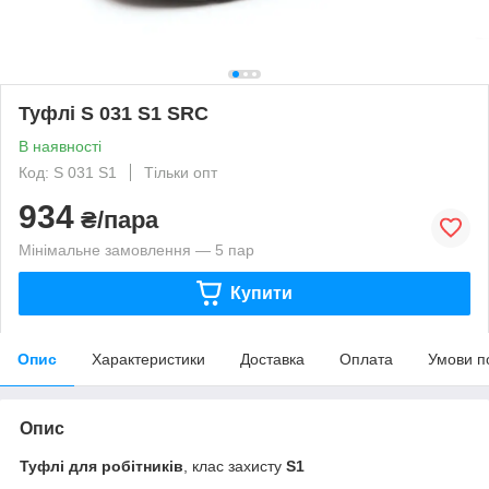
Туфлі S 031 S1 SRC
В наявності
Код: S 031 S1
Тільки опт
934
₴/пара
Мінімальне замовлення — 5 пар
Купити
Опис
Характеристики
Доставка
Оплата
Умови п
Опис
Туфлі для робітників
, клас захисту
S1