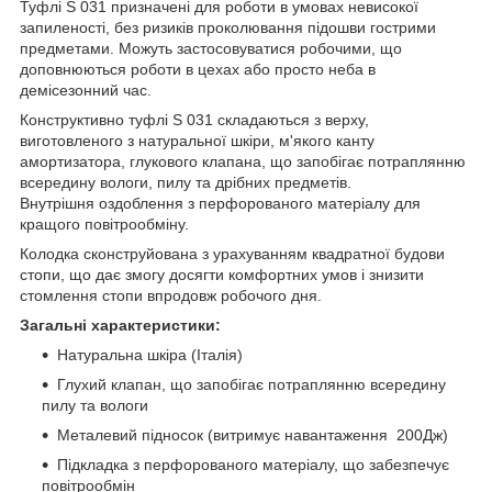
Туфлі S 031 призначені для роботи в умовах невисокої
запиленості, без ризиків проколювання підошви гострими
предметами. Можуть застосовуватися робочими, що
доповнюються роботи в цехах або просто неба в
демісезонний час.
Конструктивно туфлі S 031 складаються з верху,
виготовленого з натуральної шкіри, м'якого канту
амортизатора, глукового клапана, що запобігає потраплянню
всередину вологи, пилу та дрібних предметів.
Внутрішня оздоблення з перфорованого матеріалу для
кращого повітрообміну.
Колодка сконструйована з урахуванням квадратної будови
стопи, що дає змогу досягти комфортних умов і знизити
стомлення стопи впродовж робочого дня.
Загальні характеристики:
Натуральна шкіра (Італія)
Глухий клапан, що запобігає потраплянню всередину
пилу та вологи
Металевий підносок (витримує навантаження 200Дж)
Підкладка з перфорованого матеріалу, що забезпечує
повітрообмін