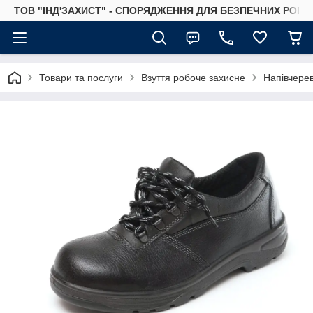
ТОВ "ІНД'ЗАХИСТ" - СПОРЯДЖЕННЯ ДЛЯ БЕЗПЕЧНИХ РОБІТ
Товари та послуги
Взуття робоче захисне
Напівчерев