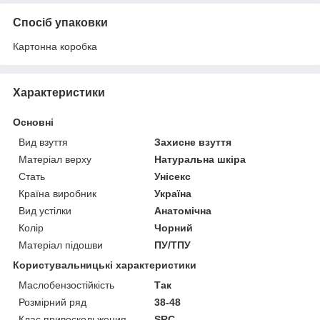
Спосіб упаковки
Картонна коробка
Характеристики
Основні
Вид взуття
Захисне взуття
Матеріал верху
Натуральна шкіра
Стать
Унісекс
Країна виробник
Україна
Вид устілки
Анатомічна
Колір
Чорний
Матеріал підошви
ПУ/ТПУ
Користувальницькі характеристики
Маслобензостійкість
Так
Розмірний ряд
38-48
Клас привоскольжения
SRC