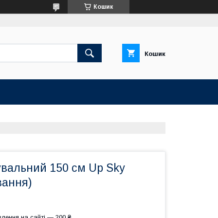
Кошик
Кошик
увальний 150 см Up Sky
вання)
лення на сайті — 200 ₴