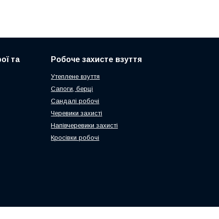
ої та
Робоче захисте взуття
Утеплене взуття
Сапоги, берці
Сандалі робочі
Черевики захисті
Напівчеревики захисті
Кросівки робочі