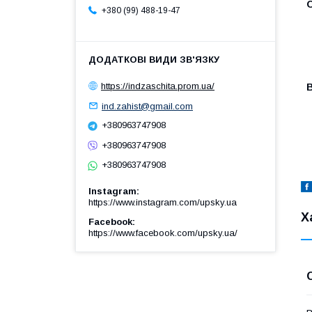
+380 (99) 488-19-47
https://indzaschita.prom.ua/
ind.zahist@gmail.com
+380963747908
+380963747908
+380963747908
Instagram
https://www.instagram.com/upsky.ua
Х
Facebook
https://www.facebook.com/upsky.ua/