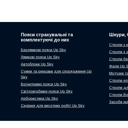
Пояси страхувальні та
Шнури, 
комплектуючі до них
Стропи з 
Безлямкові пояси Up Sky
Стропи з 
Лямкові пояси Up Sky
Стропи бе
Автоблоки Up Sky
Фали Up 
Сумки та рюкзаки для спорядження Up
Мотузки т
Sky
Стропи ел
Вогнетривкі пояси Up Sky
Стропи дл
Світловідбивні пояси Up Sky
Стропи Во
Арбористика Up Sky
Засоби кр
Сидіння для висотних робіт Up Sky