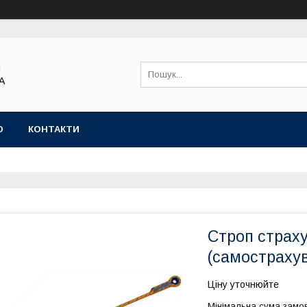
Я
А
Ю
КОНТАКТИ
Строп страх
(самостраху
Ціну уточнюйте
Мінімальна сума замов