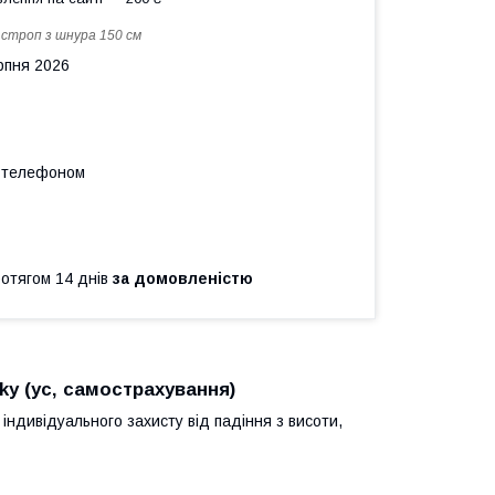
:
строп з шнура 150 см
рпня 2026
а телефоном
ротягом 14 днів
за домовленістю
ky (ус, самострахування)
індивідуального захисту від падіння з висоти,