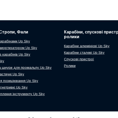
Стропи, Фали
Карабіни, спускові пристр
ролики
карабінами Up Sky
Карабіни алюмінієві Up Sky
амортизатором Up Sky
Карабіни сталеві Up Sky
з карабінів Up Sky
Спускові пристрої
Sky
Ролики
а шнури для промальпу Up Sky
астичні Up Sky
я позиціювання Up Sky
гнетривкі Up Sky
іплення інструменту Up Sky