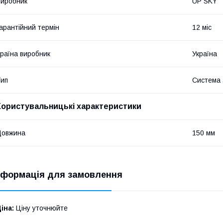
иробник
UP SKY
арантійний термін
12 міс
раїна виробник
Україна
ип
Система 
Користувальницькі характеристики
Довжина
150 мм
нформація для замовлення
іна:
Ціну уточнюйте