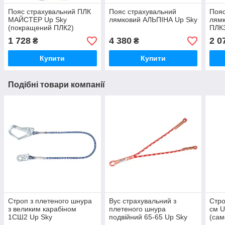
Пояс страхувальний ПЛК
Пояс страхувальний
Пояс
МАЙСТЕР Up Sky
лямковий АЛЬПІНА Up Sky
лямк
(покращений ПЛК2)
ПЛК3
1 728
4 380
2 0
₴
₴
Купити
Купити
Подібні товари компанії
Строп з плетеного шнура
Вус страхувальний з
Стро
з великим карабіном
плетеного шнура
см U
1СШ2 Up Sky
подвійний 65-65 Up Sky
(сам