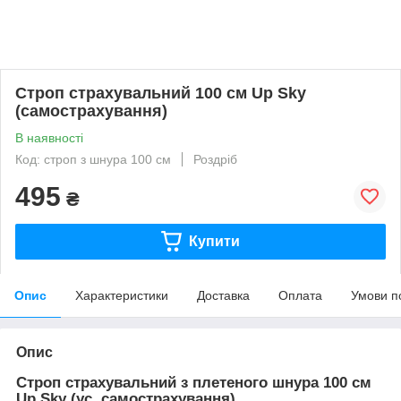
Строп страхувальний 100 см Up Sky
(самострахування)
В наявності
Код: строп з шнура 100 см
Роздріб
495
₴
Купити
Опис
Характеристики
Доставка
Оплата
Умови п
Опис
Строп страхувальний з плетеного шнура 100 см
Up Sky (ус, самострахування)