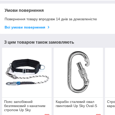
Умови повернення
Повернення товару впродовж 14 днів за домовленістю
Всі умови повернення
З цим товаром також замовляють
Пояс запобіжний
Карабін сталевий овал
Стро
безлямковий з канатним
гвинтовий Up Sky Oval-S
кара
стропом Up Sky