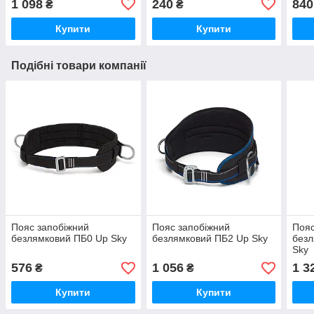
1 098
240
840
₴
₴
Купити
Купити
Подібні товари компанії
Пояс запобіжний
Пояс запобіжний
Пояс
безлямковий ПБ0 Up Sky
безлямковий ПБ2 Up Sky
безл
Sky
576
1 056
1 3
₴
₴
Купити
Купити