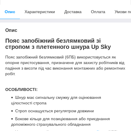
Опис
Характеристики
Доставка
Оплата
Умови п
Опис
Пояс запобіжний безлямковий зі
стропом з плетенного шнура Up Sky
Пояс запобіжний безлямковий (6ПБ) використовується як
опорне пристосування, призначене для захисту робітників від
падіння з висоти під час виконання монтажних або ремонтних
робіт.
ОСОБЛИВОСТІ:
Шнур має сигнальну смужку для оцінювання
цілостності стропа
Строп оснащується регулятром довжини
Бокове кільце для позиціювання або приєднання
допоміжного страхувального обладнання