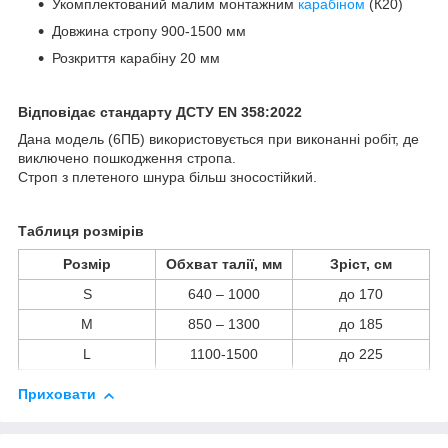
Укомплектований малим монтажним
карабіном
(К20)
Довжина стропу 900-1500 мм
Розкриття карабіну 20 мм
Відповідає стандарту ДСТУ EN 358:2022
Дана модель (6ПБ) використовується при виконанні робіт, де
виключено пошкодження стропа.
Строп з плетеного шнура більш зносостійкий.
Таблиця розмірів
Розмір
Обхват талії, мм
Зріст, см
S
640 – 1000
до 170
M
850 – 1300
до 185
L
1100-1500
до 225
Приховати