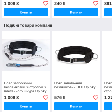
1 008
240
891
₴
₴
Купити
Купити
Подібні товари компанії
Пояс запобіжний
Пояс запобіжний
Пояс
безлямковий зі стропом з
безлямковий ПБ0 Up Sky
безл
плетенного шнура Up Sky
стро
кара
1 008
576
1 2
₴
₴
Купити
Купити