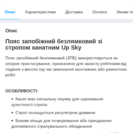
Опис
Характеристики
Доставка
Оплата
Умови п
Опис
Пояс запобіжний безлямковий зі
стропом канатним Up Sky
Пояс запобіжний безлямковий (3ПБ) використовується як
опорне пристосування, призначене для захисту робітників від
падіння з висоти під час виконання монтажних або ремонтних
робіт.
ОСОБЛИВОСТІ:
Канат має сигнальну смужку для оцінювання
цілостності стропа
Строп оснащується регулятром довжини
Бокове кільце для позиціювання або приєднання
допоміжного страхувального обладнання