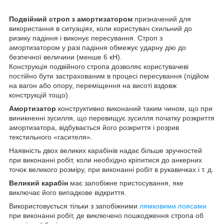
Подвійний строп з амортизатором
призначений для
використання в ситуаціях, коли користувач схильний до
ризику падіння і виконує пересування. Строп з
амортизатором у разі падіння обмежує ударну дію до
безпечної величини (менше 6 кН).
Конструкція подвійного стропа дозволяє користувачеві
постійно бути застрахованим в процесі пересування (підйом
на вагон або опору, переміщення на висоті вздовж
конструкцій тощо).
Амортизатор
конструктивно виконаний таким чином, що при
виникненні зусилля, що перевищує зусилля початку розкриття
амортизатора, відбувається його розкриття і розрив
текстильного «гасителя».
Наявність двох великих карабінів надає більше зручностей
при виконанні робіт, коли необхідно кріпитися до анкерних
точок великого розміру, при виконанні робіт в рукавичках і т. д.
Великий карабін
має запобіжне пристосування, яке
виключає його випадкове відкриття.
Використовується тільки з запобіжними
лямковими поясами
при виконанні робіт, де виключено пошкодження стропа об