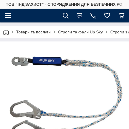
ТОВ "ІНД'ЗАХИСТ" - СПОРЯДЖЕННЯ ДЛЯ БЕЗПЕЧНИХ РОБІТ
Товари та послуги
Стропи та фали Up Sky
Стропи з