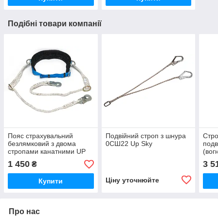
Подібні товари компанії
Пояс страхувальний
Подвійний строп з шнура
Стро
безлямковий з двома
0СШ22 Up Sky
под
стропами канатними UP
(вог
SKY
1 450
3 5
₴
Ціну уточнюйте
Купити
Про нас