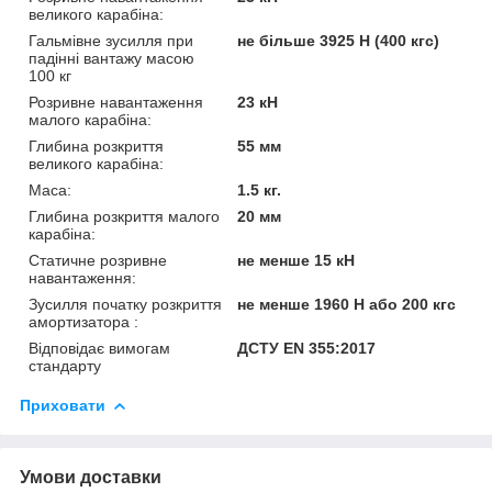
великого карабіна:
Гальмівне зусилля при
не більше 3925 Н (400 кгс)
падінні вантажу масою
100 кг
Розривне навантаження
23 кН
малого карабіна:
Глибина розкриття
55 мм
великого карабіна:
Маса:
1.5 кг.
Глибина розкриття малого
20 мм
карабіна:
Статичне розривне
не менше 15 кН
навантаження:
Зусилля початку розкриття
не менше 1960 Н або 200 кгс
амортизатора :
Відповідає вимогам
ДСТУ EN 355:2017
стандарту
Приховати
Умови доставки