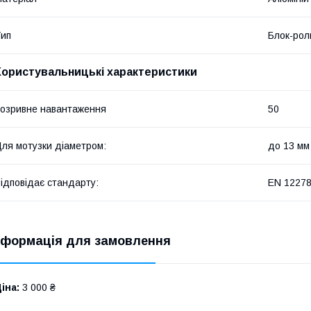
ип
Блок-рол
Користувальницькі характеристики
озривне навантаження
50
ля мотузки діаметром:
до 13 мм
ідповідає стандарту:
EN 1227
нформація для замовлення
іна:
3 000 ₴