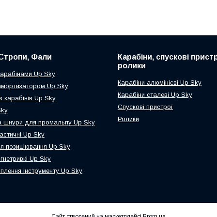
Стропи, Фали
Карабіни, спускові пристр
ролики
карабінами Up Sky
Карабіни алюмінієві Up Sky
амортизатором Up Sky
Карабіни сталеві Up Sky
з карабінів Up Sky
Спускові пристрої
Sky
Ролики
а шнури для промальпу Up Sky
астичні Up Sky
я позиціювання Up Sky
гнетривкі Up Sky
іплення інструменту Up Sky
Сайт створений на маркетплейсі
Prom.ua