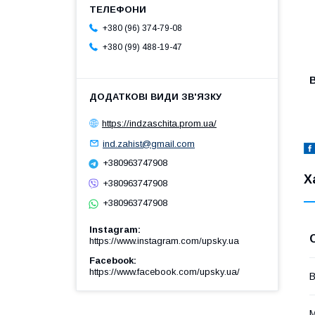
+380 (96) 374-79-08
+380 (99) 488-19-47
https://indzaschita.prom.ua/
ind.zahist@gmail.com
+380963747908
Х
+380963747908
+380963747908
Instagram
https://www.instagram.com/upsky.ua
Facebook
https://www.facebook.com/upsky.ua/
В
М