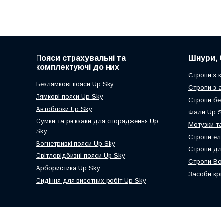
Пояси страхувальні та
Шнури, 
комплектуючі до них
Стропи з 
Безлямкові пояси Up Sky
Стропи з 
Лямкові пояси Up Sky
Стропи бе
Автоблоки Up Sky
Фали Up 
Сумки та рюкзаки для спорядження Up
Мотузки т
Sky
Стропи ел
Вогнетривкі пояси Up Sky
Стропи дл
Світловідбивні пояси Up Sky
Стропи Во
Арбористика Up Sky
Засоби кр
Сидіння для висотних робіт Up Sky