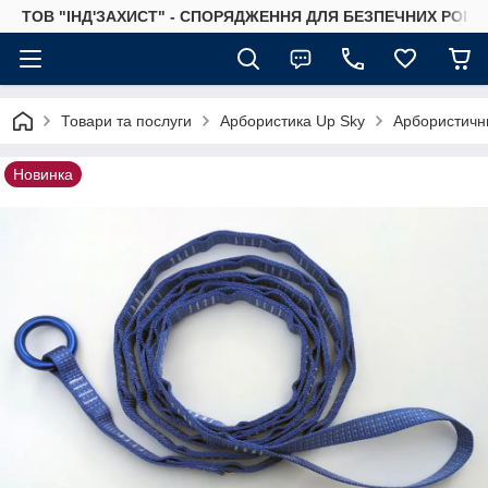
ТОВ "ІНД'ЗАХИСТ" - СПОРЯДЖЕННЯ ДЛЯ БЕЗПЕЧНИХ РОБІТ
Товари та послуги
Арбористика Up Sky
Арбористични
Новинка