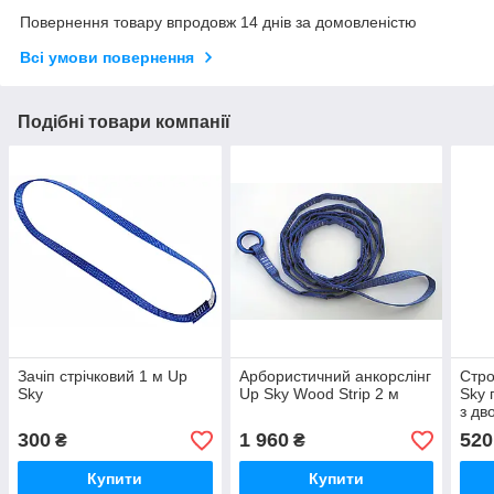
Повернення товару впродовж 14 днів за домовленістю
Всі умови повернення
Подібні товари компанії
Зачіп стрічковий 1 м Up
Арбористичний анкорслінг
Стро
Sky
Up Sky Wood Strip 2 м
Sky 
з дв
300
1 960
520
₴
₴
Купити
Купити