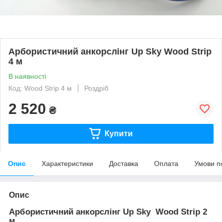
Арбористичний анкорслінг Up Sky Wood Strip
4 м
В наявності
Код: Wood Strip 4 м
Роздріб
2 520
₴
Купити
Опис
Характеристики
Доставка
Оплата
Умови п
Опис
Арбористичний анкорслінг Up Sky Wood Strip 2
м