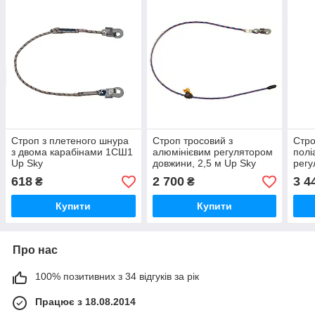
Строп з плетеного шнура
Строп тросовий з
Стро
з двома карабінами 1CШ1
алюмінієвим регулятором
полі
Up Sky
довжини, 2,5 м Up Sky
регу
кара
618
2 700
3 4
₴
₴
верт
Купити
Купити
Про нас
100% позитивних з 34 відгуків за рік
Працює з 18.08.2014