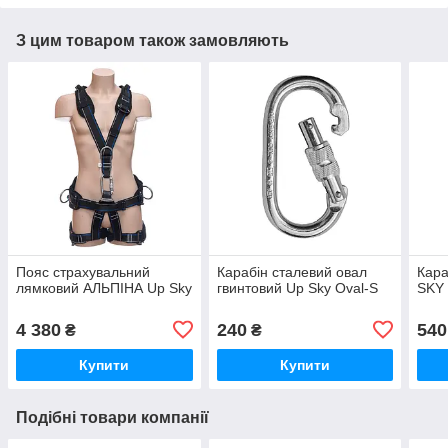
З цим товаром також замовляють
Пояс страхувальний
Карабін сталевий овал
Кара
лямковий АЛЬПІНА Up Sky
гвинтовий Up Sky Oval-S
SKY
4 380
240
540
₴
₴
Купити
Купити
Подібні товари компанії