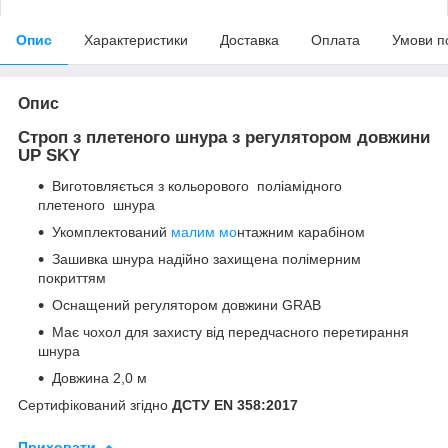
Опис
Характеристики
Доставка
Оплата
Умови п
Опис
Строп з плетеного шнура з регулятором довжини
UP SKY
Виготовляється з кольорового поліамідного
плетеного шнура
Укомплектований
малим мо
нтажним карабіном
Зашивка шнура надійно захищена полімерним
покриттям
Оснащений регулятором довжини GRAB
Має чохол для захисту від передчасного перетирання
шнура
Довжина 2,0 м
Сертифікований згідно
ДСТУ
EN
358:2017
Приховати