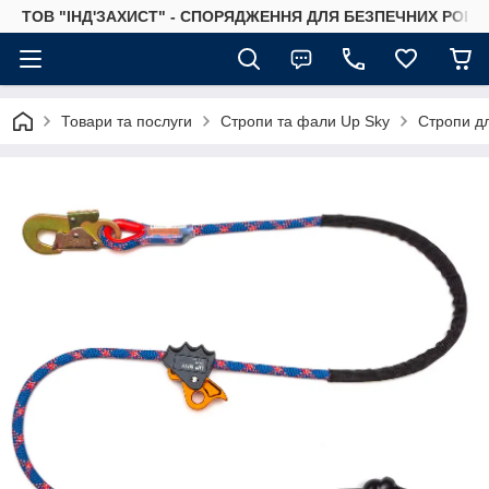
ТОВ "ІНД'ЗАХИСТ" - СПОРЯДЖЕННЯ ДЛЯ БЕЗПЕЧНИХ РОБІТ
Товари та послуги
Стропи та фали Up Sky
Стропи д