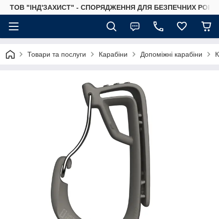
ТОВ "ІНД'ЗАХИСТ" - СПОРЯДЖЕННЯ ДЛЯ БЕЗПЕЧНИХ РОБІТ
Товари та послуги
Карабіни
Допоміжні карабіни
К