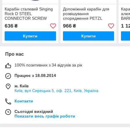
Карабін сталевий Singing
Допоміжний карабін для
Кара
Rock D STEEL
розвішування
алюм
CONNECTOR SCREW
спорядження PETZL
BAR
CARITOOL L
636
966
1 1
₴
₴
Купити
Купити
Про нас
100% позитивних з 34 відгуків за рік
Працює з 18.08.2014
м. Київ
Київ, вул Сирецька 5, оф. 221, Київ, Україна
Контакти
Сьогодні вихідний
Показати весь графік роботи