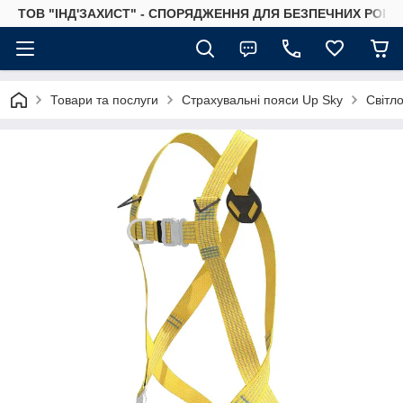
ТОВ "ІНД'ЗАХИСТ" - СПОРЯДЖЕННЯ ДЛЯ БЕЗПЕЧНИХ РОБІТ
Товари та послуги
Страхувальні пояси Up Sky
Світл