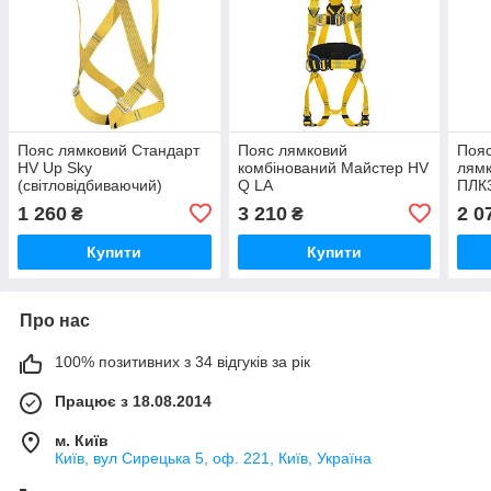
Пояс лямковий Стандарт
Пояс лямковий
Пояс
HV Up Sky
комбінований Майстер HV
лямк
(світловідбиваючий)
Q LA
ПЛК3
1 260
3 210
2 0
₴
₴
Купити
Купити
Про нас
100% позитивних з 34 відгуків за рік
Працює з 18.08.2014
м. Київ
Київ, вул Сирецька 5, оф. 221, Київ, Україна