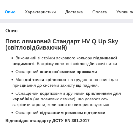
Опис
Характеристики
Доставка
Оплата
Умови п
Опис
Пояс лямковий Стандарт HV Q Up Sky
(світловідбиваючий)
Виконаний зі стрічки яскравого кольору
підвищеної
видимості.
В стрічку вплетені світловідбиваючі нитки.
Оснащений
швидкоз’ємними пряжками
Має
дві точки кріплення
: на грудях та на спині для
приєднання до системи захисту від падіння.
Оснащений додатковими зручними
кріпленнями для
карабінів
(на плечових лямках), що дозволяють
закріпити стропи, коли вони не використовуються.
Оснащений
підтазовим ременем підтримки
.
Відповідає стандарту ДСТУ EN 361:2017