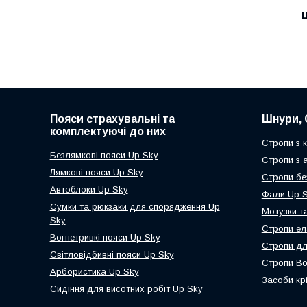
Ц
Пояси страхувальні та
Шнури, 
комплектуючі до них
Стропи з 
Безлямкові пояси Up Sky
Стропи з 
Лямкові пояси Up Sky
Стропи бе
Автоблоки Up Sky
Фали Up 
Сумки та рюкзаки для спорядження Up
Мотузки т
Sky
Стропи ел
Вогнетривкі пояси Up Sky
Стропи дл
Світловідбивні пояси Up Sky
Стропи Во
Арбористика Up Sky
Засоби кр
Сидіння для висотних робіт Up Sky