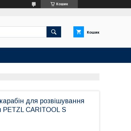
Кошик
Кошик
карабін для розвішування
я PETZL CARITOOL S