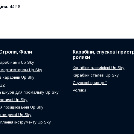
іна:
442 ₴
Стропи, Фали
Карабіни, спускові пристр
ролики
карабінами Up Sky
Карабіни алюмінієві Up Sky
амортизатором Up Sky
Карабіни сталеві Up Sky
з карабінів Up Sky
Спускові пристрої
Sky
Ролики
а шнури для промальпу Up Sky
астичні Up Sky
я позиціювання Up Sky
гнетривкі Up Sky
іплення інструменту Up Sky