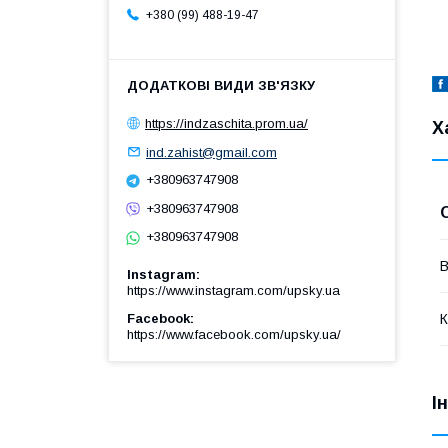
+380 (99) 488-19-47
https://indzaschita.prom.ua/
Х
ind.zahist@gmail.com
+380963747908
+380963747908
+380963747908
В
Instagram
https://www.instagram.com/upsky.ua
К
Facebook
https://www.facebook.com/upsky.ua/
І