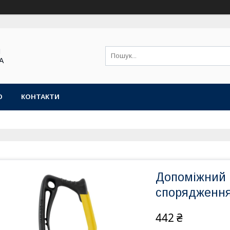
Я
А
Ю
КОНТАКТИ
Допоміжний 
спорядженн
442 ₴