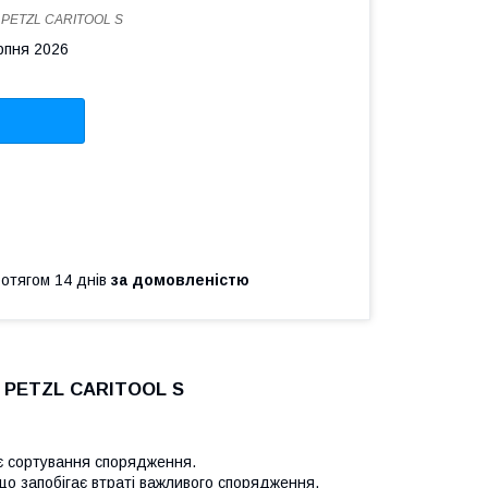
:
PETZL CARITOOL S
рпня 2026
ротягом 14 днів
за домовленістю
я PETZL CARITOOL S
є сортування спорядження.
що запобігає втраті важливого спорядження.