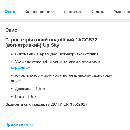
Опис
Характеристики
Доставка
Оплата
Умови п
Опис
Строп стрічковий подвійний 1АССВ22
(вогнетривкий) Up Sky
Виконаний з арамідної вогнетривкої стрічки
Укомплектований малим та двома великими
карабінами
Амортизатор у зручному вогнетривкому захисному
чохлі
Довжина - 1,5 м
Вага - 1,6 кг
Відповідає стандарту ДСТУ EN 355:2017
Приховати