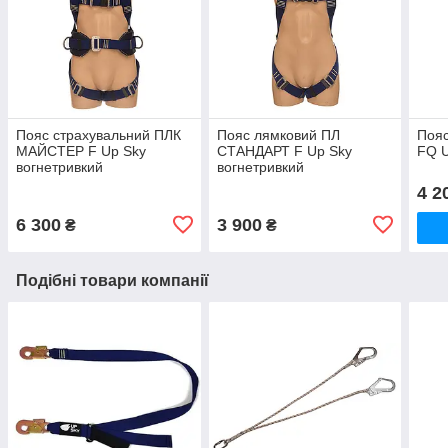
Пояс страхувальний ПЛК
Пояс лямковий ПЛ
Пояс
МАЙСТЕР F Up Sky
СТАНДАРТ F Up Sky
FQ U
вогнетривкий
вогнетривкий
4 2
6 300
3 900
₴
₴
Подібні товари компанії