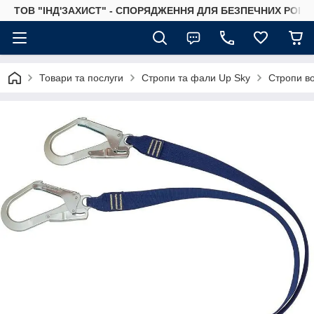
ТОВ "ІНД'ЗАХИСТ" - СПОРЯДЖЕННЯ ДЛЯ БЕЗПЕЧНИХ РОБІТ
Товари та послуги
Стропи та фали Up Sky
Стропи во