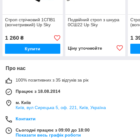
Строп стрічковий 1СПВ1
Подвійний строп з шнура
Стро
(вогнетривкий) Up Sky
0СШ22 Up Sky
(вог
1 260
1 3
₴
Ціну уточнюйте
Купити
Про нас
100% позитивних з 35 відгуків за рік
Працює з 18.08.2014
м. Київ
Київ, вул Сирецька 5, оф. 221, Київ, Україна
Контакти
Сьогодні працює з 09:00 до 18:00
Показати весь графік роботи