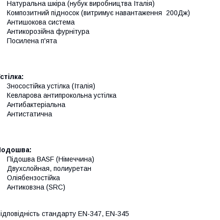
 Натуральна шкіра (нубук виробництва Італія)
 Композитний підносок (витримує навантаження 200Дж)
• Антишокова система
 Антикорозійна фурнітура
 Посилена п'ята
стілка:
 Зносостійка устілка (Італія)
 Кевларова антипрокольна устілка
 Антибактеріальна
• Антистатична
Подошва:
 Підошва BASF (Німеччина)
 Двухслойная, полиуретан
 Оліябензостійка
 Антиковзна (SRC)
ідповідність стандарту EN-347, EN-345