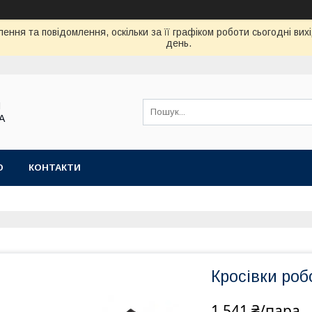
ення та повідомлення, оскільки за її графіком роботи сьогодні ви
день.
Я
А
Ю
КОНТАКТИ
Кросівки роб
1 541 ₴/пара