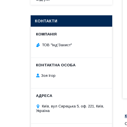
КОНТАКТИ
ТОВ "Інд'Захист"
Зоя Ігор
Київ, вул Сирецька 5, оф. 221, Київ,
Україна
К
С