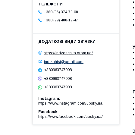
•
•
+380 (96) 374-79-08
•
+380 (99) 488-19-47
•
У
•
https://indzaschita.prom.ua/
•
ind.zahist@gmail.com
•
+380963747908
+380963747908
+380963747908
•
Instagram
•
https://www.instagram.com/upsky.ua
•
Facebook
•
https://www.facebook.com/upsky.ua/
В