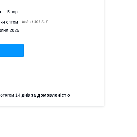
я — 5 пар
ьки оптом
Код:
U 301 S1P
рпня 2026
ротягом 14 днів
за домовленістю