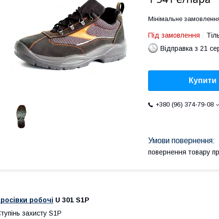
Мінімальне замовленн
Під замовлення
Тіл
Відправка з 21 се
Купити
+380 (96) 374-79-08
повернення товару п
росівки робочі
U 301
S1P
тупінь захисту S1P