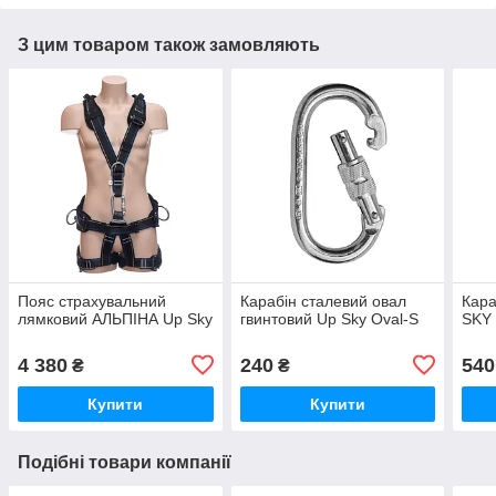
З цим товаром також замовляють
Пояс страхувальний
Карабін сталевий овал
Кара
лямковий АЛЬПІНА Up Sky
гвинтовий Up Sky Oval-S
SKY
4 380
240
540
₴
₴
Купити
Купити
Подібні товари компанії