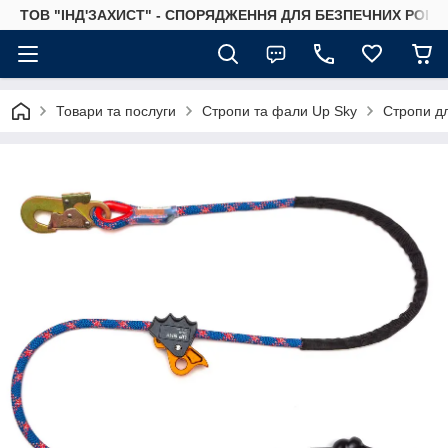
ТОВ "ІНД'ЗАХИСТ" - СПОРЯДЖЕННЯ ДЛЯ БЕЗПЕЧНИХ РОБІТ
Товари та послуги
Стропи та фали Up Sky
Стропи д