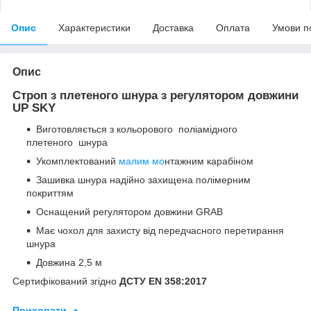
Опис
Характеристики
Доставка
Оплата
Умови п
Опис
Строп з плетеного шнура з регулятором довжини
UP SKY
Виготовляється з кольорового поліамідного
плетеного шнура
Укомплектований
малим мо
нтажним карабіном
Зашивка шнура надійно захищена полімерним
покриттям
Оснащений регулятором довжини GRAB
Має чохол для захисту від передчасного перетирання
шнура
Довжина 2,5 м
Сертифікований згідно
ДСТУ
EN
358:2017
Приховати