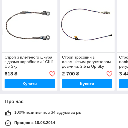
Строп з плетеного шнура
Строп тросовий з
Стро
з двома карабінами 1CШ1
алюмінієвим регулятором
полі
Up Sky
довжини, 2,5 м Up Sky
регу
кара
618
2 700
3 4
₴
₴
верт
Купити
Купити
Про нас
100% позитивних з 34 відгуків за рік
Працює з 18.08.2014