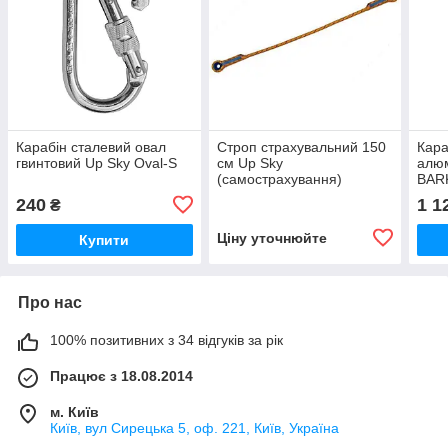
Карабін сталевий овал
Строп страхувальний 150
Кара
гвинтовий Up Sky Oval-S
см Up Sky
алюм
(самострахування)
BAR
240
1 1
₴
Ціну уточнюйте
Купити
Про нас
100% позитивних з 34 відгуків за рік
Працює з 18.08.2014
м. Київ
Київ, вул Сирецька 5, оф. 221, Київ, Україна