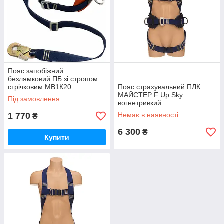
Пояс запобіжний
безлямковий ПБ зі стропом
стрічковим МВ1К20
Пояс страхувальний ПЛК
(вогнетривкий) Up Sky
МАЙСТЕР F Up Sky
Під замовлення
вогнетривкий
1 770
Немає в наявності
₴
6 300
₴
Купити