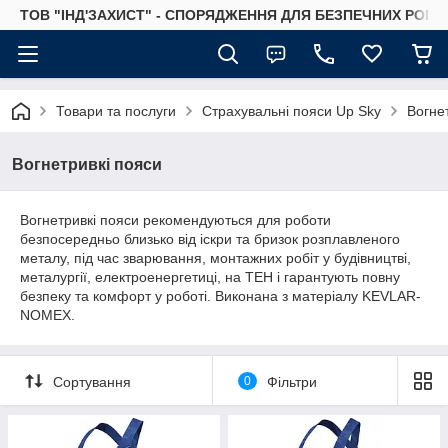
ТОВ "ІНД'ЗАХИСТ" - СПОРЯДЖЕННЯ ДЛЯ БЕЗПЕЧНИХ РОБІТ
Товари та послуги
Страхувальні пояси Up Sky
Вогне
Вогнетривкі пояси
Вогнетривкі пояси рекомендуються для роботи
безпосередньо близько від іскри та бризок розплавленого
металу, під час зварювання, монтажних робіт у будівництві,
металургії, електроенергетиці, на ТЕН і гарантують повну
безпеку та комфорт у роботі. Виконана з матеріалу KEVLAR-
NOMEX.
Сортування
0
Фільтри